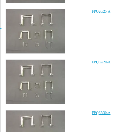
FPQ26/25-A
/
FPQ32/20-A
FPQ32/30-A