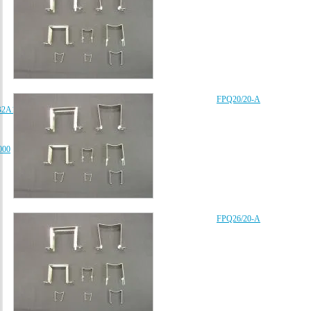
FPQ20/20-A
B2A102K080AA、
000
FPQ26/20-A