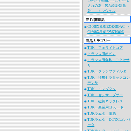
350-24【新品】（2017年仕
入れの為、製品保証対象
外） ミンウェル
C1608X8L0J225K080AC 
C1608X8L0J225KT000E
TDK フェライトコア
トランス用ボビン
トランス用金具・アクセサ
リ
TDK クランプフィルタ
TDK 積層セラミックコン
デンサ
TDK インダクタ
TDK センサ・ブザー
TDK 磁気ネックレス
TDK 産業用CFカード
TDKラムダ 電源
TDKラムダ DC/DCコンバ
ータ