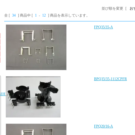
並び順を変更
[
お
全 [
34
] 商品中 [
1
-
12
] 商品を表示しています。
FPQ35/35-A
BPQ35/35-1112CPFR
B1H103K080AA、
FPQ20/16-A