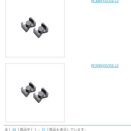
PC44PQ35/35Z-12
PC95PQ35/35Z-12
全 [
34
] 商品中 [
1
-
12
] 商品を表示しています。