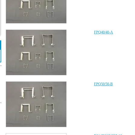
FPQ40/40-A
FPQ50/50-B