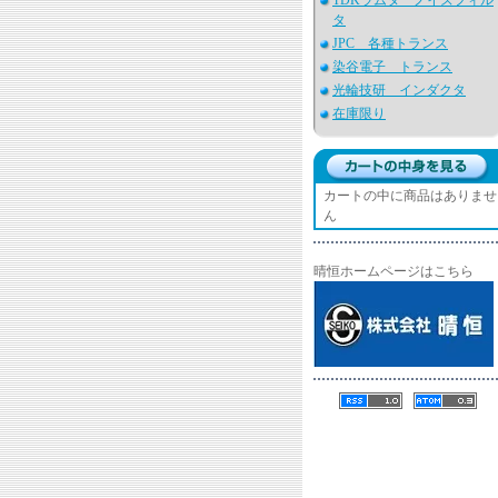
TDKラムダ ノイズフィル
タ
JPC 各種トランス
染谷電子 トランス
光輪技研 インダクタ
在庫限り
カートの中に商品はありませ
ん
晴恒ホームページはこちら