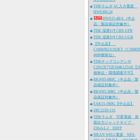
TDKラムダ AC入力電源
HWS300-24
HWS15-48/A（中止
品・製品保証対象外）
TDK 湿度ｾﾝｻ CHS-UPR
TDK 湿度ｾﾝｻ CHS-UGR
【中止品】
C1608JB2A102KT（C1608J
4000個単位）
TDKチップコンデンサ
C2012X7T2E104K125AE【2
個単位・環境調査不可】
RKW05-6R0C（中止品・製
品保証対象外）
RKW05-30RC（中止品・製
品保証対象外）
EAK15-1R0G【中止品】
ZRC2220-11S
TDKラムダ 可変電源 前
面出力ジャックタイプ
Z36-6-L-J EHFP
MEAN WELL電源 NES-