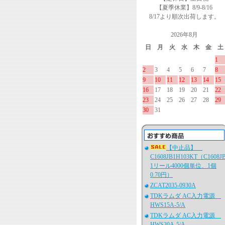
【夏季休業】8/9-8/16
8/17より順次出荷します。
2026年8月
日
月
火
水
木
金
土
1
2
3
4
5
6
7
8
9
10
11
12
13
14
15
16
17
18
19
20
21
22
23
24
25
26
27
28
29
30
31
【中止品】
C1608JB1H103KT（C1608J
1リール4000個単位、1個
0.70円）
ZCAT2035-0930A
TDKラムダ AC入力電源
HWS15A-5/A
TDKラムダ AC入力電源
HWS30A-5/A