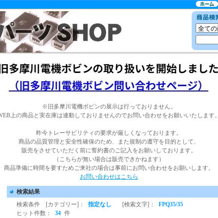
※旧多摩川電機ボビンの展示は行っておりません。
WEB上の商品と実在庫は連動しておりませんのでお問い合わせをお願いいたします
昨今トレーサビリティの要求が厳しくなっております。
商品の品質管理と安全性確保のため、また規制の遵守を目的として、
販売をさせていただく前に誓約書のご記入をお願いしております。
（こちらが無い場合は販売できかねます）
商品準備に時間を要すためご来社の場合は事前にお問い合わせをお願いします。
お問い合わせはこちら
検索結果
検索条件 [カテゴリー]：
指定なし
[検索文字]：
FPQ35/35
ヒット件数：
34
件