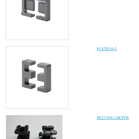
PC47EE19-Z
BE22/19/6-118CPFR