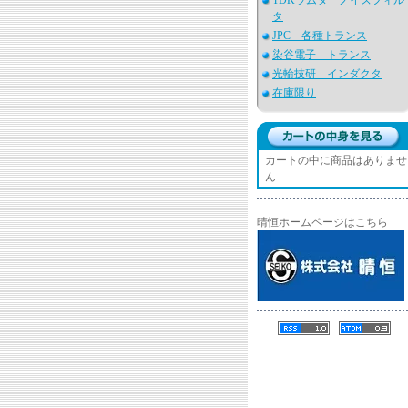
TDKラムダ ノイズフィル
タ
JPC 各種トランス
染谷電子 トランス
光輪技研 インダクタ
在庫限り
カートの中に商品はありませ
ん
晴恒ホームページはこちら