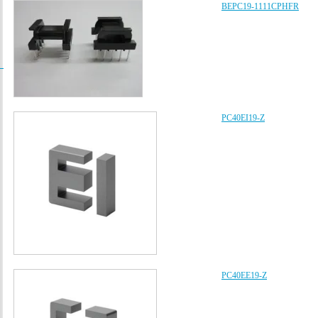
BEPC19-1111CPHFR
/
PC40EI19-Z
PC40EE19-Z