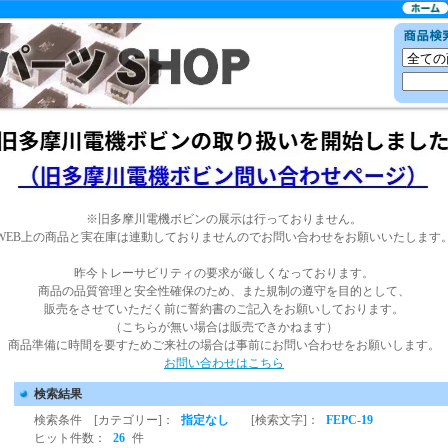
※旧多摩川電機ボビンの展示は行っておりません。
WEB上の商品と実在庫は連動しておりませんのでお問い合わせをお願いいたします
昨今トレーサビリティの要求が厳しくなっております。
商品の品質管理と安全性確保のため、また規制の遵守を目的として、
販売をさせていただく前に誓約書のご記入をお願いしております。
（こちらが無い場合は販売できかねます）
商品準備に時間を要すためご来社の場合は事前にお問い合わせをお願いします。
お問い合わせはこちら
検索結果
検索条件 [カテゴリー]：
指定なし
[検索文字]：
FEPC-19
ヒット件数：
26
件