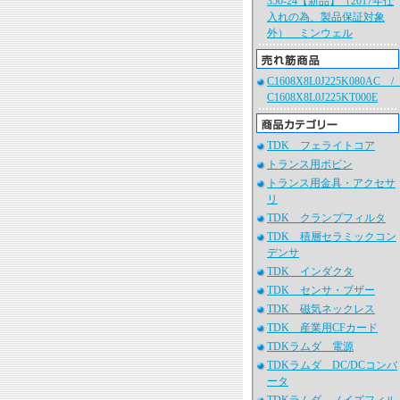
350-24【新品】（2017年仕
入れの為、製品保証対象
外） ミンウェル
C1608X8L0J225K080AC 
C1608X8L0J225KT000E
TDK フェライトコア
トランス用ボビン
トランス用金具・アクセサ
リ
TDK クランプフィルタ
TDK 積層セラミックコン
デンサ
TDK インダクタ
TDK センサ・ブザー
TDK 磁気ネックレス
TDK 産業用CFカード
TDKラムダ 電源
TDKラムダ DC/DCコンバ
ータ