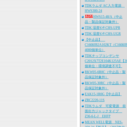
TDKラムダ AC入力電源
HWS300-24
HWS15-48/A（中止
品・製品保証対象外）
TDK 湿度ｾﾝｻ CHS-UPR
TDK 湿度ｾﾝｻ CHS-UGR
【中止品】
C1608JB2A102KT（C1608J
4000個単位）
TDKチップコンデンサ
C2012X7T2E104K125AE【2
個単位・環境調査不可】
RKW05-6R0C（中止品・製
品保証対象外）
RKW05-30RC（中止品・製
品保証対象外）
EAK15-1R0G【中止品】
ZRC2220-11S
TDKラムダ 可変電源 前
面出力ジャックタイプ
Z36-6-L-J EHFP
MEAN WELL電源 NES-