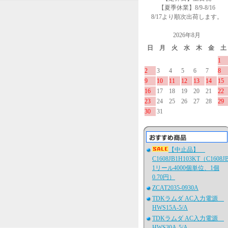
【夏季休業】8/9-8/16
8/17より順次出荷します。
2026年8月
日
月
火
水
木
金
土
1
2
3
4
5
6
7
8
9
10
11
12
13
14
15
16
17
18
19
20
21
22
23
24
25
26
27
28
29
30
31
【中止品】
C1608JB1H103KT（C1608J
1リール4000個単位、1個
0.70円）
ZCAT2035-0930A
TDKラムダ AC入力電源
HWS15A-5/A
TDKラムダ AC入力電源
HWS30A-5/A