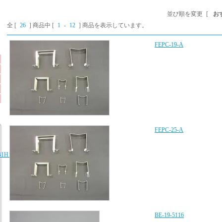
並び順を変更
[
お
全 [
26
] 商品中 [
1
-
12
] 商品を表示しています。
FEPC-19-A
FEPC-25-A
B1H103K080AA、
BE-19-5116