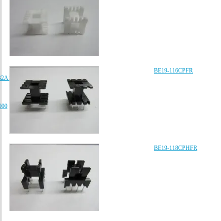
BE19-116CPFR
B2A102K080AA、
000
BE19-118CPHFR