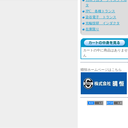
TDKラムダ ノイズフィル
タ
JPC 各種トランス
染谷電子 トランス
光輪技研 インダクタ
在庫限り
カートの中に商品はありませ
ん
晴恒ホームページはこちら