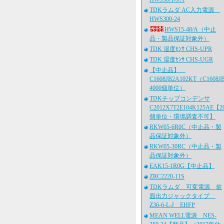
TDKラムダ AC入力電源
HWS300-24
HWS15-48/A（中止
品・製品保証対象外）
TDK 湿度ｾﾝｻ CHS-UPR
TDK 湿度ｾﾝｻ CHS-UGR
【中止品】
C1608JB2A102KT（C1608J
4000個単位）
TDKチップコンデンサ
C2012X7T2E104K125AE【2
個単位・環境調査不可】
RKW05-6R0C（中止品・製
品保証対象外）
RKW05-30RC（中止品・製
品保証対象外）
EAK15-1R0G【中止品】
ZRC2220-11S
TDKラムダ 可変電源 前
面出力ジャックタイプ
Z36-6-L-J EHFP
MEAN WELL電源 NES-