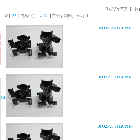
並び順を変更
[
お
全 [
65
] 商品中 [
1
-
12
] 商品を表示しています。
BPQ35/35-1112CPFR
BPQ26/20-1112CPFR
B1H103K080AA、
BPQ26/25-1112CPFR