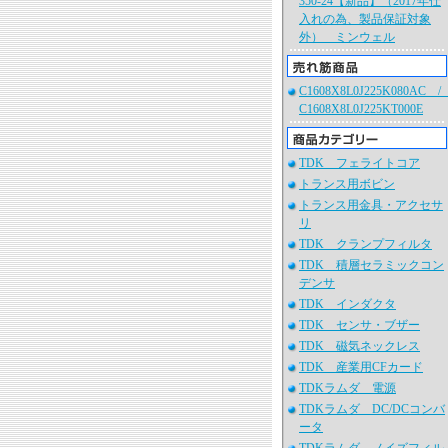
350-24【新品】（2017年仕
入れの為、製品保証対象
外） ミンウェル
C1608X8L0J225K080AC 
C1608X8L0J225KT000E
TDK フェライトコア
トランス用ボビン
トランス用金具・アクセサ
リ
TDK クランプフィルタ
TDK 積層セラミックコン
デンサ
TDK インダクタ
TDK センサ・ブザー
TDK 磁気ネックレス
TDK 産業用CFカード
TDKラムダ 電源
TDKラムダ DC/DCコンバ
ータ