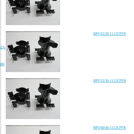
BPQ32/20-1112CPFR
B2A102K080AA、
000
BPQ32/30-1112CPFR
BPQ40/40-1112CPFR