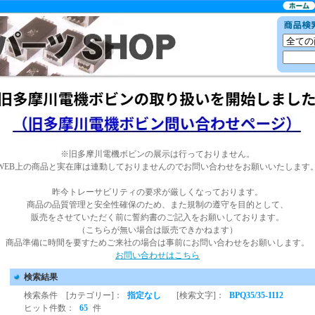
※旧多摩川電機ボビンの展示は行っておりません。
WEB上の商品と実在庫は連動しておりませんのでお問い合わせをお願いいたします
昨今トレーサビリティの要求が厳しくなっております。
商品の品質管理と安全性確保のため、また規制の遵守を目的として、
販売をさせていただく前に誓約書のご記入をお願いしております。
（こちらが無い場合は販売できかねます）
商品準備に時間を要すためご来社の場合は事前にお問い合わせをお願いします。
お問い合わせはこちら
検索結果
検索条件 [カテゴリー]：
指定なし
[検索文字]：
BPQ35/35-1112
ヒット件数：
65
件