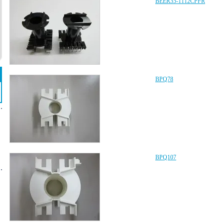
BEER35-1112CPFR
BPQ78
BPQ107