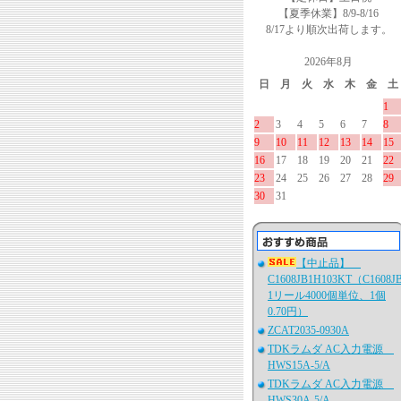
【夏季休業】8/9-8/16
8/17より順次出荷します。
2026年8月
日
月
火
水
木
金
土
1
2
3
4
5
6
7
8
9
10
11
12
13
14
15
16
17
18
19
20
21
22
23
24
25
26
27
28
29
30
31
【中止品】
C1608JB1H103KT（C1608J
1リール4000個単位、1個
0.70円）
ZCAT2035-0930A
TDKラムダ AC入力電源
HWS15A-5/A
TDKラムダ AC入力電源
HWS30A-5/A