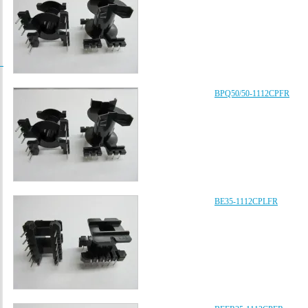
/
BPQ50/50-1112CPFR
BE35-1112CPLFR