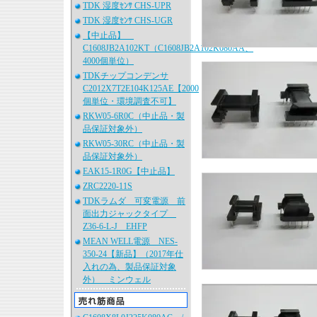
TDK 湿度ｾﾝｻ CHS-UPR
TDK 湿度ｾﾝｻ CHS-UGR
【中止品】
C1608JB2A102KT（C1608JB2A102K080AA、
4000個単位）
TDKチップコンデンサ
C2012X7T2E104K125AE【2000
個単位・環境調査不可】
RKW05-6R0C（中止品・製
品保証対象外）
RKW05-30RC（中止品・製
品保証対象外）
EAK15-1R0G【中止品】
ZRC2220-11S
TDKラムダ 可変電源 前
面出力ジャックタイプ
Z36-6-L-J EHFP
MEAN WELL電源 NES-
350-24【新品】（2017年仕
入れの為、製品保証対象
外） ミンウェル