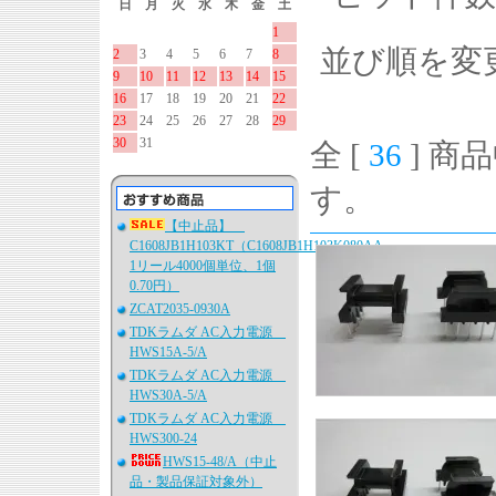
日
月
火
水
木
金
土
1
並び順を変
2
3
4
5
6
7
8
9
10
11
12
13
14
15
16
17
18
19
20
21
22
23
24
25
26
27
28
29
30
31
全 [
36
] 商品
す。
【中止品】
C1608JB1H103KT（C1608JB1H103K080AA、
1リール4000個単位、1個
0.70円）
ZCAT2035-0930A
TDKラムダ AC入力電源
HWS15A-5/A
TDKラムダ AC入力電源
HWS30A-5/A
TDKラムダ AC入力電源
HWS300-24
HWS15-48/A（中止
品・製品保証対象外）