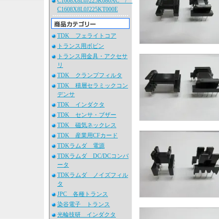
C1608X8L0J225K080AC /
C1608X8L0J225KT000E
TDK フェライトコア
トランス用ボビン
トランス用金具・アクセサ
リ
TDK クランプフィルタ
TDK 積層セラミックコン
デンサ
TDK インダクタ
TDK センサ・ブザー
TDK 磁気ネックレス
TDK 産業用CFカード
TDKラムダ 電源
TDKラムダ DC/DCコンバ
ータ
TDKラムダ ノイズフィル
タ
JPC 各種トランス
染谷電子 トランス
光輪技研 インダクタ