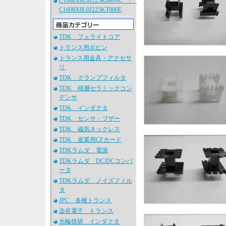
C1608X8L0J225K080AC /
C1608X8L0J225KT000E
TDK フェライトコア
トランス用ボビン
トランス用金具・アクセサ
リ
TDK クランプフィルタ
TDK 積層セラミックコン
デンサ
TDK インダクタ
TDK センサ・ブザー
TDK 磁気ネックレス
TDK 産業用CFカード
TDKラムダ 電源
TDKラムダ DC/DCコンバ
ータ
TDKラムダ ノイズフィル
タ
JPC 各種トランス
染谷電子 トランス
光輪技研 インダクタ