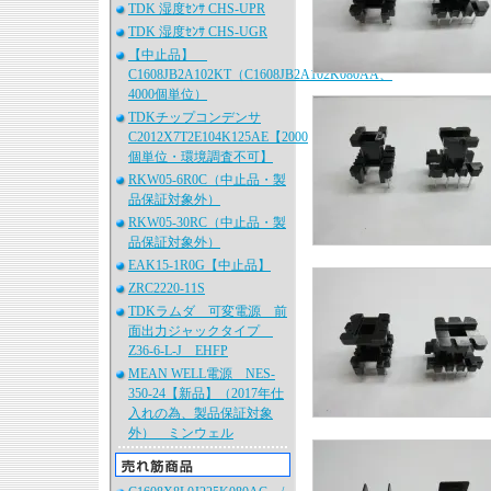
TDK 湿度ｾﾝｻ CHS-UPR
TDK 湿度ｾﾝｻ CHS-UGR
【中止品】
C1608JB2A102KT（C1608JB2A102K080AA、
4000個単位）
TDKチップコンデンサ
C2012X7T2E104K125AE【2000
個単位・環境調査不可】
RKW05-6R0C（中止品・製
品保証対象外）
RKW05-30RC（中止品・製
品保証対象外）
EAK15-1R0G【中止品】
ZRC2220-11S
TDKラムダ 可変電源 前
面出力ジャックタイプ
Z36-6-L-J EHFP
MEAN WELL電源 NES-
350-24【新品】（2017年仕
入れの為、製品保証対象
外） ミンウェル