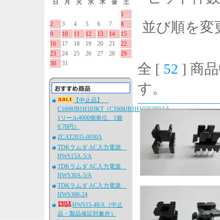
日
月
火
水
木
金
土
1
並び順を変
2
3
4
5
6
7
8
9
10
11
12
13
14
15
16
17
18
19
20
21
22
23
24
25
26
27
28
29
30
31
全 [
52
] 商品
す。
【中止品】
C1608JB1H103KT（C1608JB1H103K080AA、
1リール4000個単位、1個
0.70円）
ZCAT2035-0930A
TDKラムダ AC入力電源
HWS15A-5/A
TDKラムダ AC入力電源
HWS30A-5/A
TDKラムダ AC入力電源
HWS300-24
HWS15-48/A（中止
品・製品保証対象外）