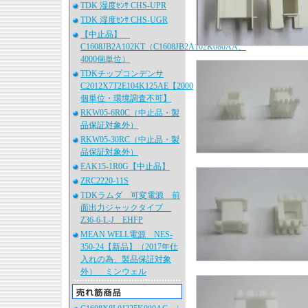
TDK 湿度ｾﾝｻ CHS-UPR
TDK 湿度ｾﾝｻ CHS-UGR
【中止品】
C1608JB2A102KT（C1608JB2A102K080AA、
4000個単位）
TDKチップコンデンサ
C2012X7T2E104K125AE【2000
個単位・環境調査不可】
RKW05-6R0C（中止品・製
品保証対象外）
RKW05-30RC（中止品・製
品保証対象外）
EAK15-1R0G【中止品】
ZRC2220-11S
TDKラムダ 可変電源 前
面出力ジャックタイプ
Z36-6-L-J EHFP
MEAN WELL電源 NES-
350-24【新品】（2017年仕
入れの為、製品保証対象
外） ミンウェル