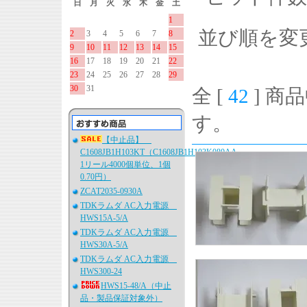
日
月
火
水
木
金
土
1
並び順を変
2
3
4
5
6
7
8
9
10
11
12
13
14
15
16
17
18
19
20
21
22
23
24
25
26
27
28
29
30
31
全 [
42
] 商品
す。
【中止品】
C1608JB1H103KT（C1608JB1H103K080AA、
1リール4000個単位、1個
0.70円）
ZCAT2035-0930A
TDKラムダ AC入力電源
HWS15A-5/A
TDKラムダ AC入力電源
HWS30A-5/A
TDKラムダ AC入力電源
HWS300-24
HWS15-48/A（中止
品・製品保証対象外）