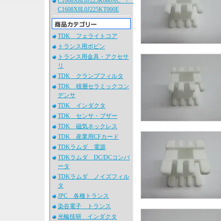
C1608X8L0J225K080AC /
C1608X8L0J225KT000E
TDK フェライトコア
トランス用ボビン
トランス用金具・アクセサ
リ
TDK クランプフィルタ
TDK 積層セラミックコン
デンサ
TDK インダクタ
TDK センサ・ブザー
TDK 磁気ネックレス
TDK 産業用CFカード
TDKラムダ 電源
TDKラムダ DC/DCコンバ
ータ
TDKラムダ ノイズフィル
タ
JPC 各種トランス
染谷電子 トランス
光輪技研 インダクタ