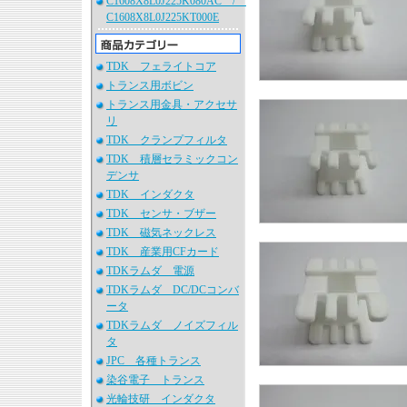
C1608X8L0J225K080AC /
C1608X8L0J225KT000E
TDK フェライトコア
トランス用ボビン
トランス用金具・アクセサ
リ
TDK クランプフィルタ
TDK 積層セラミックコン
デンサ
TDK インダクタ
TDK センサ・ブザー
TDK 磁気ネックレス
TDK 産業用CFカード
TDKラムダ 電源
TDKラムダ DC/DCコンバ
ータ
TDKラムダ ノイズフィル
タ
JPC 各種トランス
染谷電子 トランス
光輪技研 インダクタ