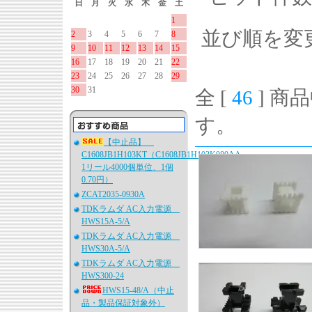
日
月
火
水
木
金
土
1
並び順を変
2
3
4
5
6
7
8
9
10
11
12
13
14
15
16
17
18
19
20
21
22
23
24
25
26
27
28
29
30
31
全 [
46
] 商品
す。
【中止品】
C1608JB1H103KT（C1608JB1H103K080AA、
1リール4000個単位、1個
0.70円）
ZCAT2035-0930A
TDKラムダ AC入力電源
HWS15A-5/A
TDKラムダ AC入力電源
HWS30A-5/A
TDKラムダ AC入力電源
HWS300-24
HWS15-48/A（中止
品・製品保証対象外）