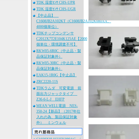
TDK 湿度ｾﾝｻ CHS-UPR
TDK 湿度ｾﾝｻ CHS-UGR
【中止品】
C1608JB2A102KT（C1608JB2A102K080AA、
4000個単位）
TDKチップコンデンサ
C2012X7T2E104K125AE【2000
個単位・環境調査不可】
RKW05-6R0C（中止品・製
品保証対象外）
RKW05-30RC（中止品・製
品保証対象外）
EAK15-1R0G【中止品】
ZRC2220-11S
TDKラムダ 可変電源 前
面出力ジャックタイプ
Z36-6-L-J EHFP
MEAN WELL電源 NES-
350-24【新品】（2017年仕
入れの為、製品保証対象
外） ミンウェル